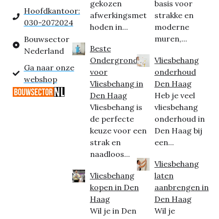
gekozen
basis voor
Hoofdkantoor:
afwerkingsmet
strakke en
030-2072024
hoden in...
moderne
muren,...
Bouwsector
Beste
Nederland
Ondergrond
Vliesbehang
Ga naar onze
voor
onderhoud
webshop
Vliesbehang in
Den Haag
Den Haag
Heb je veel
Vliesbehang is
vliesbehang
de perfecte
onderhoud in
keuze voor een
Den Haag bij
strak en
een...
naadloos...
Vliesbehang
Vliesbehang
laten
kopen in Den
aanbrengen in
Haag
Den Haag
Wil je in Den
Wil je