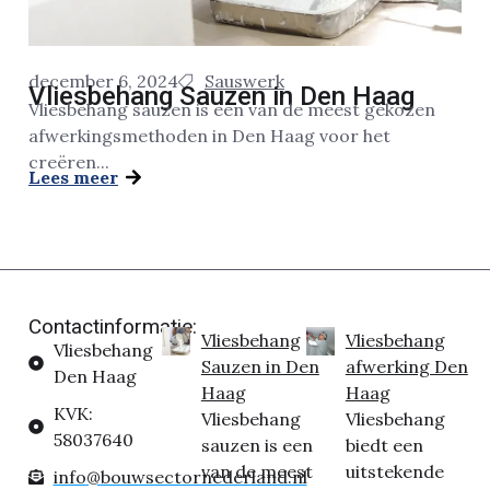
december 6, 2024
Sauswerk
Vliesbehang Sauzen in Den Haag
Vliesbehang sauzen is een van de meest gekozen
afwerkingsmethoden in Den Haag voor het
creëren...
Lees meer
Contactinformatie:
Vliesbehang
Vliesbehang
Vliesbehang
Sauzen in Den
afwerking Den
Den Haag
Haag
Haag
KVK:
Vliesbehang
Vliesbehang
58037640
sauzen is een
biedt een
van de meest
uitstekende
info@bouwsectornederland.nl