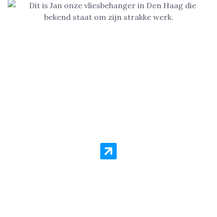
Vliesbehang Aanbieding Den
Haag – All-in Pakket voor
Slechts €16,99 per m²!
Wil je vliesbehang laten aanbrengen in Den Haag?