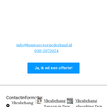
Dan is onze actie echt iets voor jou! Voor slechts
€16.99 per vierkante meter, schuren, behangen en
sauzen wij je complete woning. Dit is inclusief alle
materialen!
Kies voor gemak en vakmanschap. Neem vandaag
nog contact met ons op en laat je woning in Den
Haag transformeren met vliesbehang! Mail
info@bouwsectornederland.nl
of bel ons
hoofdkantoor
030-2072024
en profiteer van deze
unieke aanbieding.
Ja, ik wil een offerte!
Contactinformatie:
Vliesbehang
Vliesbehang
Vliesbehang
Sauzen in Den
afwerking Den