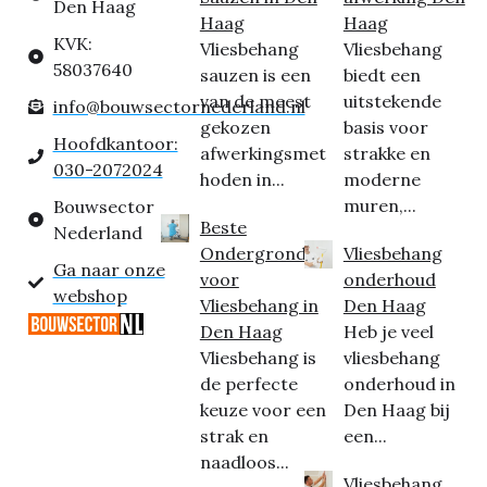
Den Haag
Haag
Haag
KVK:
Vliesbehang
Vliesbehang
58037640
sauzen is een
biedt een
van de meest
uitstekende
info@bouwsectornederland.nl
gekozen
basis voor
Hoofdkantoor:
afwerkingsmet
strakke en
030-2072024
hoden in...
moderne
muren,...
Bouwsector
Beste
Nederland
Ondergrond
Vliesbehang
Ga naar onze
voor
onderhoud
webshop
Vliesbehang in
Den Haag
Den Haag
Heb je veel
Vliesbehang is
vliesbehang
de perfecte
onderhoud in
keuze voor een
Den Haag bij
strak en
een...
naadloos...
Vliesbehang