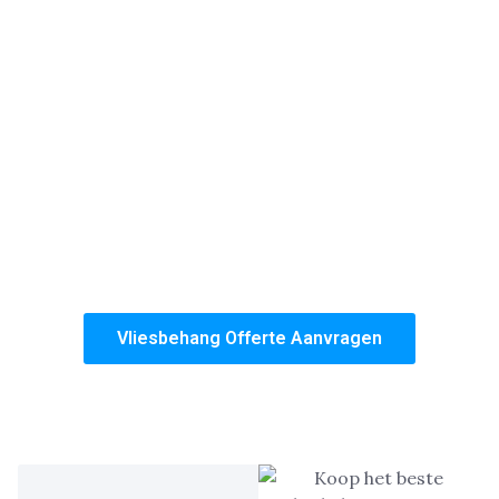
Haag
centrum, Haagse Houd, Escamp en Segbroek.
Dankzij onze uitgebreide kennis en zorgvuldige
werkwijze zorgen wij ervoor dat het resultaat niet te
onderscheiden is van muren die gestuct zijn. Op dit
vlak onderscheiden wij ons van de concurrentie!
Of het nu gaat om een enkele kamer of een volledige
woning, wij bieden een duurzame oplossing die
jarenlang mooi blijft. Kies voor onze ervaring,
kwaliteit en de zekerheid van een perfect afgewerkte
woning.
Vliesbehang Offerte Aanvragen