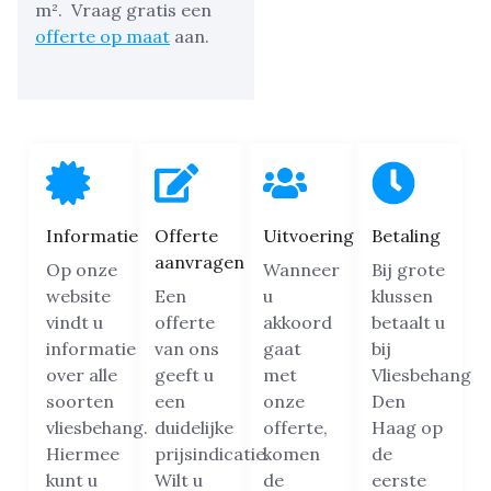
m².
Vraag gratis een
offerte op maat
aan.
Informatie
Offerte
Uitvoering
Betaling
aanvragen
Op onze
Wanneer
Bij grote
website
Een
u
klussen
vindt u
offerte
akkoord
betaalt u
informatie
van ons
gaat
bij
over alle
geeft u
met
Vliesbehang
soorten
een
onze
Den
vliesbehang.
duidelijke
offerte,
Haag op
Hiermee
prijsindicatie.
komen
de
kunt u
Wilt u
de
eerste