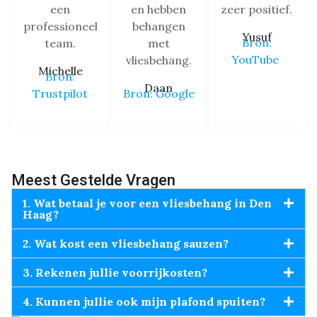
een
en hebben
zeer positief.
professioneel
behangen
Yusuf
Bron:
team.
met
YouTube
vliesbehang.
Michelle
Bron:
Daan
Trustpilot
Bron: Google
Meest Gestelde Vragen
1. Wat betaal je voor een vliesbehang in Den
Haag?
2. Wat kost een vliesbehang sauzen?
3. Rekenen jullie voorrijkosten?
4. Kunnen jullie ook mijn plafond spuiten?