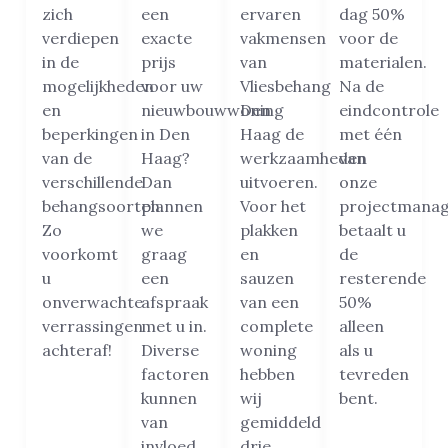
zich
een
ervaren
dag 50%
verdiepen
exacte
vakmensen
voor de
in de
prijs
van
materialen.
mogelijkheden
voor uw
Vliesbehang
Na de
en
nieuwbouwwoning
Den
eindcontrole
beperkingen
in Den
Haag de
met één
van de
Haag?
werkzaamheden
van
verschillende
Dan
uitvoeren.
onze
behangsoorten.
plannen
Voor het
projectmanag
Zo
we
plakken
betaalt u
voorkomt
graag
en
de
u
een
sauzen
resterende
onverwachte
afspraak
van een
50%
verrassingen
met u in.
complete
alleen
achteraf!
Diverse
woning
als u
factoren
hebben
tevreden
kunnen
wij
bent.
van
gemiddeld
invloed
drie