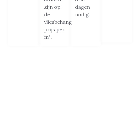
zijn op
dagen
de
nodig.
vliesbehang
prijs per
m².
Beste vliesbehanger van Den
Haag
De reden waarom wij het vertrouwen van zoveel
klanten in Den Haag hebben gewonnen? Het
antwoord is simpel: kwaliteit, vakmanschap, service,
bereikbaarheid en klanttevredenheid.
Met honderden 5-sterren reviews en meer dan 200
videoaanbevelingen van tevreden klanten uit Den