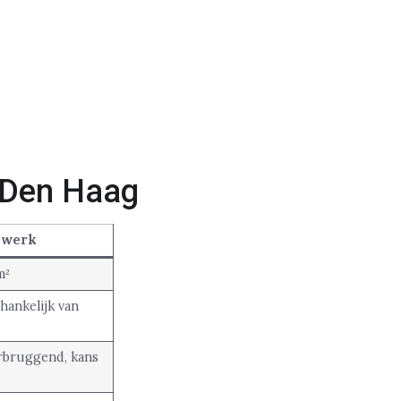
n Den Haag
cwerk
m²
hankelijk van
rbruggend, kans