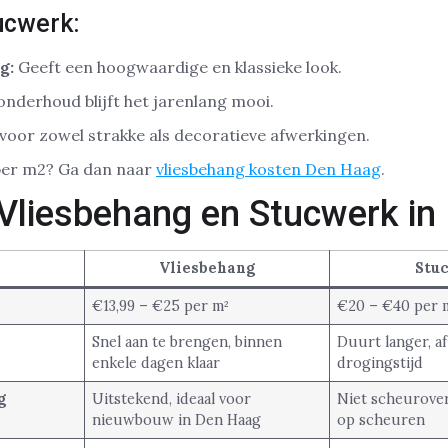
ucwerk:
g:
Geeft een hoogwaardige en klassieke look.
onderhoud blijft het jarenlang mooi.
voor zowel strakke als decoratieve afwerkingen.
per m2? Ga dan naar
vliesbehang kosten Den Haag
.
g Vliesbehang en Stucwerk i
Vliesbehang
Stu
€13,99 – €25 per m²
€20 – €40 per 
Snel aan te brengen, binnen
Duurt langer, af
enkele dagen klaar
drogingstijd
g
Uitstekend, ideaal voor
Niet scheurove
nieuwbouw in Den Haag
op scheuren