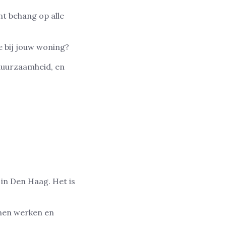
nt behang op alle
e bij jouw woning?
 duurzaamheid, en
in Den Haag. Het is
nen werken en