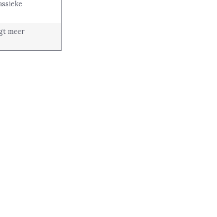
assieke
gt meer