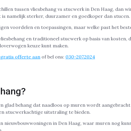
chillen tussen vliesbehang vs stucwerk in Den Haag, dan wi
 is namelijk sterker, duurzamer en goedkoper dan stucen.
igen voordelen en toepassingen, maar welke past het best
 vliesbehang en traditioneel stucwerk op basis van kosten,
weloverwogen keuze kunt maken.
gratis offerte aan
of bel ons:
030-2072024
ehang?
 en glad behang dat naadloos op muren wordt aangebracht 
 stucwerkachtige uitstraling te bieden.
t in nieuwbouwwoningen in Den Haag, waar muren nog kun
n.