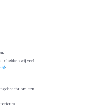
en.
aar hebben wij veel
ang
.
aangebracht om een
terieurs.