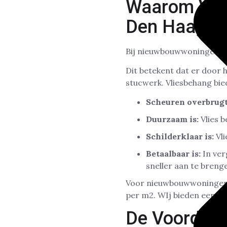
Waarom Vlie
Den Haag
Bij nieuwbouwwoningen is 
Dit betekent dat er door 
stucwerk. Vliesbehang bie
Scheuren overbrugt
Duurzaam is:
Vlies b
Schilderklaar is:
Vli
Betaalbaar is:
In ver
sneller aan te breng
Voor nieuwbouwwoningen 
per m2. WIj bieden een to
De Voordele