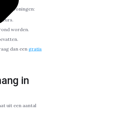
euwbouwwoningen:
ieurs.
erond worden.
evatten.
Vraag dan een
gratis
ang in
at uit een aantal