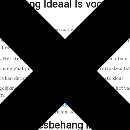
sbehang Ideaal Is voor Nie
het gebruikelijk dat muren na de oplevering nog werken.
het droogproces van de materialen haarscheurtjes kunnen 
dt een uitstekende oplossing, omdat het:
:
Het sterke materiaal voorkomt dat scheurtjes zichtbaar
ehang gaat jarenlang mee zonder dat het zijn strakke uitstr
es kan direct geschilderd worden in elke gewenste kleur.
gelijking met
vliesbehang vs traditioneel stucwerk
is het v
en.
in Den Haag liggen de
gemiddelde kosten voor vliesbeha
taalpakket waar de materialen, schuren, behang en sauzen i
n van Vliesbehang in Nieu