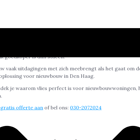
wbouw in Den Haag erg populair omdat het stucwerk nabo
k goedkoper is dan stucen.
uw vaak uitdagingen met zich meebrengt als het gaat om d
 oplossing voor nieuwbouw in Den Haag.
ntdek je waarom vlies perfect is voor nieuwbouwwoningen, 
.
gratis offerte aan
of bel ons:
030-2072024