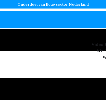
Onderdeel van Bouwsector Nederland
Video 
Wer
W
sbehang Nieuwbouw Den