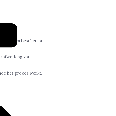
otst, muren beschermt
e afwerking van
hoe het proces werkt,