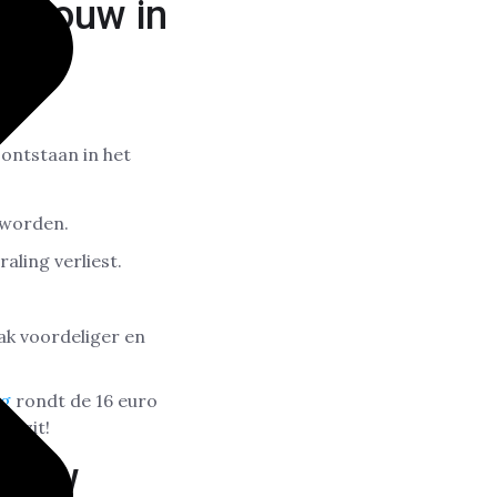
uwbouw in
ontstaan in het
 worden.
aling verliest.
aak voordeliger en
ng
rondt de 16 euro
n zit!
wbouw