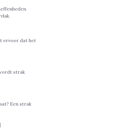
neffenheden.
vlak.
 ervoor dat het
wordt strak
aat? Een strak
n