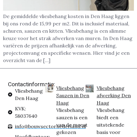
De gemiddelde vliesbehang kosten in Den Haag liggen
bij ons rond de 15,99 per m2. Dit is inclusief materiaal,
schuren, sauzen en kitten. Vliesbehang is een slimme
keuze voor het strak afwerken van muren. In Den Haag
variëren de prijzen afhankelijk van de afwerking,
projectomvang en specifieke wensen. Hier vind je een
overzicht van de […]
Contactinformatie:
Vliesbehang
Vliesbehang
Vliesbehang
Sauzen in Den
afwerking Den
Den Haag
Haag
Haag
KVK:
Vliesbehang
Vliesbehang
58037640
sauzen is een
biedt een
van de meest
uitstekende
info@bouwsectornederland.nl
gekozen
basis voor
Hoofdkantoor: