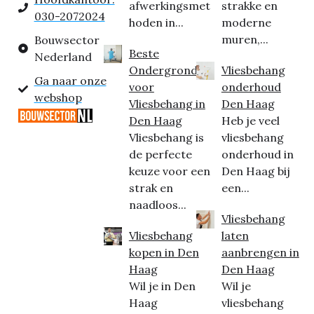
afwerkingsmet
strakke en
030-2072024
hoden in...
moderne
muren,...
Bouwsector
Beste
Nederland
Ondergrond
Vliesbehang
Ga naar onze
voor
onderhoud
webshop
Vliesbehang in
Den Haag
Den Haag
Heb je veel
Vliesbehang is
vliesbehang
de perfecte
onderhoud in
keuze voor een
Den Haag bij
strak en
een...
naadloos...
Vliesbehang
Vliesbehang
laten
kopen in Den
aanbrengen in
Haag
Den Haag
Wil je in Den
Wil je
Haag
vliesbehang