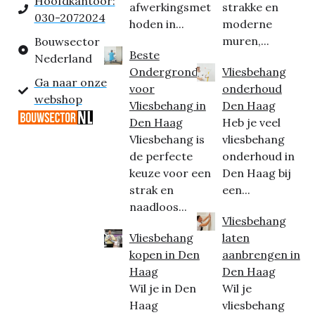
Hoofdkantoor:
afwerkingsmet
strakke en
030-2072024
hoden in...
moderne
muren,...
Bouwsector
Beste
Nederland
Ondergrond
Vliesbehang
Ga naar onze
voor
onderhoud
webshop
Vliesbehang in
Den Haag
Den Haag
Heb je veel
Vliesbehang is
vliesbehang
de perfecte
onderhoud in
keuze voor een
Den Haag bij
strak en
een...
naadloos...
Vliesbehang
Vliesbehang
laten
kopen in Den
aanbrengen in
Haag
Den Haag
Wil je in Den
Wil je
Haag
vliesbehang