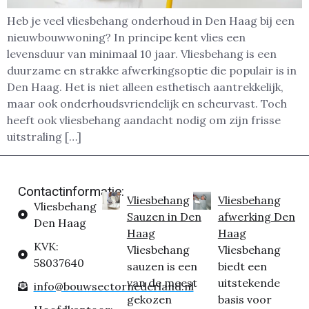
Heb je veel vliesbehang onderhoud in Den Haag bij een
nieuwbouwwoning? In principe kent vlies een
levensduur van minimaal 10 jaar. Vliesbehang is een
duurzame en strakke afwerkingsoptie die populair is in
Den Haag. Het is niet alleen esthetisch aantrekkelijk,
maar ook onderhoudsvriendelijk en scheurvast. Toch
heeft ook vliesbehang aandacht nodig om zijn frisse
uitstraling […]
Contactinformatie:
Vliesbehang
Vliesbehang
Vliesbehang
Sauzen in Den
afwerking Den
Den Haag
Haag
Haag
KVK:
Vliesbehang
Vliesbehang
58037640
sauzen is een
biedt een
van de meest
uitstekende
info@bouwsectornederland.nl
gekozen
basis voor