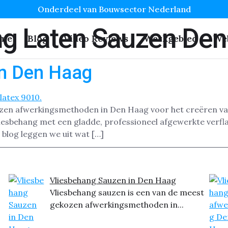
Onderdeel van Bouwsector Nederland
ng Laten Sauzen De
me
Blog
Video Reviews
Werkgebied
We
in Den Haag
ozen afwerkingsmethoden in Den Haag voor het creëren va
sbehang met een gladde, professioneel afgewerkte verflaag
 blog leggen we uit wat […]
Vliesbehang Sauzen in Den Haag
Vliesbehang sauzen is een van de meest
gekozen afwerkingsmethoden in...