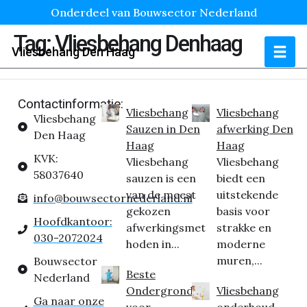
Onderdeel van Bouwsector Nederland
Tag:
Vliesbehang Denhaag
Vliesbehang Den Haag
Contactinformatie:
Vliesbehang
Vliesbehang
Vliesbehang
Sauzen in Den
afwerking Den
Den Haag
Haag
Haag
KVK:
Vliesbehang
Vliesbehang
58037640
sauzen is een
biedt een
van de meest
uitstekende
info@bouwsectornederland.nl
gekozen
basis voor
Hoofdkantoor:
afwerkingsmet
strakke en
030-2072024
hoden in...
moderne
muren,...
Bouwsector
Beste
Nederland
Ondergrond
Vliesbehang
Ga naar onze