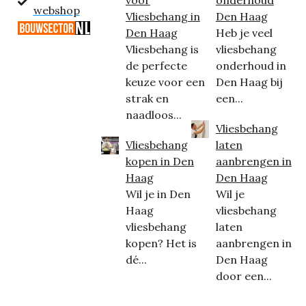
voor
onderhoud
webshop
Vliesbehang in
Den Haag
Den Haag
Heb je veel
Vliesbehang is
vliesbehang
de perfecte
onderhoud in
keuze voor een
Den Haag bij
strak en
een...
naadloos...
Vliesbehang
Vliesbehang
laten
kopen in Den
aanbrengen in
Haag
Den Haag
Wil je in Den
Wil je
Haag
vliesbehang
vliesbehang
laten
kopen? Het is
aanbrengen in
dé...
Den Haag
door een...